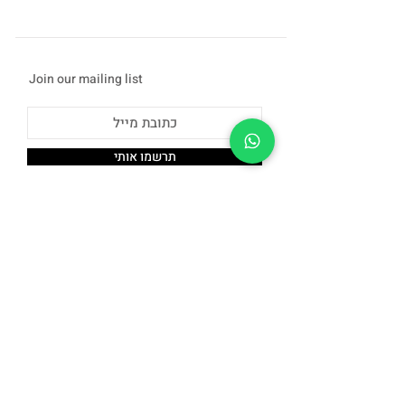
Join our mailing list
תרשמו אותי
Shop
facebook
About Us
instagram
Shipping & Returns
Contact
Store Policy
Stockists
© 2018 LO & NI