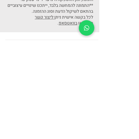
**התמונה להמחשה בלבד, ייתכנו שינויים עיצוביים
אישית לפי הזמנה, זמן האספקה הינו
בהתאם לשיקול הדעת וסוג ההזמנה.
עד 10 ימי עסקים.
לכל בקשה אישית ניתן
ליצור קשר
**התמונה להמחשה בלבד, ייתכנו
באתר
או
בוואטסאפ
.
שינויים עיצוביים בהתאם לשיקול הדעת
וסוג ההזמנה.
לכל בקשה אישית ניתן
ליצור קשר
באתר
או
בוואטסאפ
.
Join our mailing list
תרשמו אותי
Shop
facebook
About Us
instagram
Shipping & Returns
Contact
Store Policy
Stockists