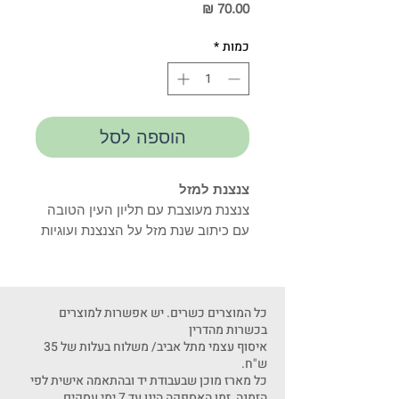
מחיר
כמות
*
הוספה לסל
צנצנת למזל
צנצנת מעוצבת עם תליון העין הטובה
עם כיתוב שנת מזל על הצנצנת ועוגיות
מזל בתוכה
הצנצת מגיעה בשקית נייר מעוצבת
כל המוצרים כשרים. יש אפשרות
כל המוצרים כשרים. יש אפשרות למוצרים
בכשרות מהדרין
למוצרים בכשרות מהדרין
איסוף עצמי מתל אביב/ משלוח בעלות של 35
איסוף עצמי מתל אביב/ משלוח בעלות
ש"ח.
של 40 ש"ח.
כל מארז מוכן שבעבודת יד ובהתאמה אישית לפי
כל מארז מוכן בעבודת יד ובהתאמה
הזמנה, זמן האספקה הינו עד 7 ימי עסקים.